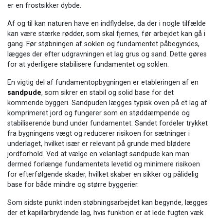
er en frostsikker dybde.
Af og til kan naturen have en indflydelse, da der i nogle tilfælde
kan være stærke rødder, som skal fjernes, før arbejdet kan gå i
gang. Før støbningen af soklen og fundamentet påbegyndes,
lægges der efter udgravningen et lag grus og sand. Dette gøres
for at yderligere stabilisere fundamentet og soklen.
En vigtig del af fundamentopbygningen er etableringen af en
sandpude
, som sikrer en stabil og solid base for det
kommende byggeri. Sandpuden lægges typisk oven på et lag af
komprimeret jord og fungerer som en støddæmpende og
stabiliserende bund under fundamentet. Sandet fordeler trykket
fra bygningens vægt og reducerer risikoen for sætninger i
underlaget, hvilket især er relevant på grunde med blødere
jordforhold. Ved at vælge en velanlagt sandpude kan man
dermed forlænge fundamentets levetid og minimere risikoen
for efterfølgende skader, hvilket skaber en sikker og pålidelig
base for både mindre og større byggerier.
Som sidste punkt inden støbningsarbejdet kan begynde, lægges
der et kapillarbrydende lag, hvis funktion er at lede fugten væk