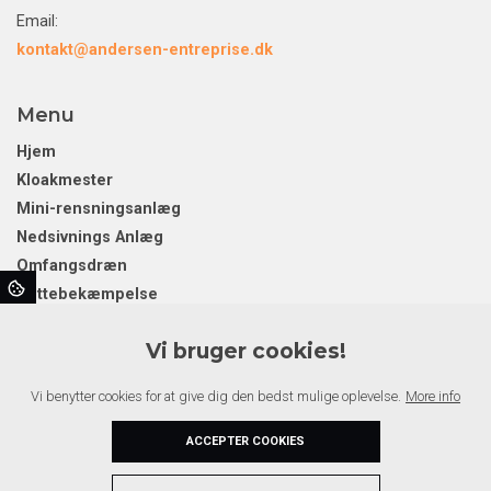
Email:
kontakt@andersen-entreprise.dk
Menu
Hjem
Kloakmester
Mini-rensningsanlæg
Nedsivnings Anlæg
Omfangsdræn
Rottebekæmpelse
Separatkloakering
Vi bruger cookies!
Sokkel og fundament
Nyheder
Vi benytter cookies for at give dig den bedst mulige oplevelse.
More info
Galleri
Kontakt
ACCEPTER COOKIES