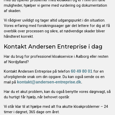
Hvis du oplever problemer med kloakken og er i tvivl om dine
muligheder, hjælper vi gerne med vurdering og dokumentation
af skaden.
Vi rådgiver uvildigt og tager altid udgangspunkt i din situation.
Vores erfaring med forsikringssager gør det lettere for dig at få
overblik over processen og sikre, at nødvendige skader bliver
håndteret korrekt.
Kontakt Andersen Entreprise i dag
Har du brug for professionel kloakservice i Aalborg eller resten
af Nordjylland?
60 49 80 01
Kontakt Andersen Entreprise på telefon
for en
uforpligtende snak om din opgave. Du kan også sende os en
kontakt@andersen-entreprise.dk
.
mail på
Har du et akut problem, kan du også benytte vores døgnvagt, så
du hurtigt får hjælp, når behovet opstår.
Vi står klar til at hjælpe med alt fra akutte kloakproblemer – 24
timer i døgnet, 365 dage om året.