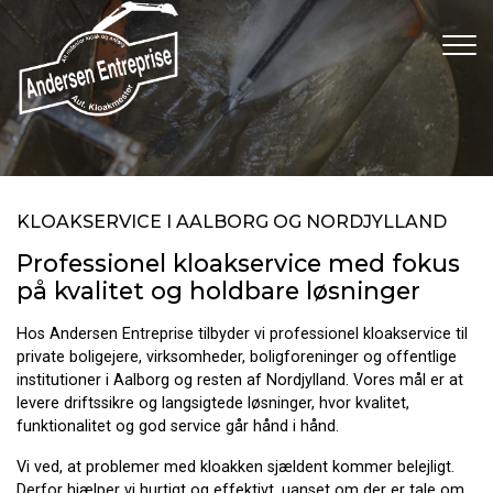
Gå
til
hovedindhold
KLOAKSERVICE I AALBORG OG NORDJYLLAND
Professionel kloakservice med fokus
på kvalitet og holdbare løsninger
Hos Andersen Entreprise tilbyder vi professionel kloakservice til
private boligejere, virksomheder, boligforeninger og offentlige
institutioner i Aalborg og resten af Nordjylland. Vores mål er at
levere driftssikre og langsigtede løsninger, hvor kvalitet,
funktionalitet og god service går hånd i hånd.
Vi ved, at problemer med kloakken sjældent kommer belejligt.
Derfor hjælper vi hurtigt og effektivt, uanset om der er tale om