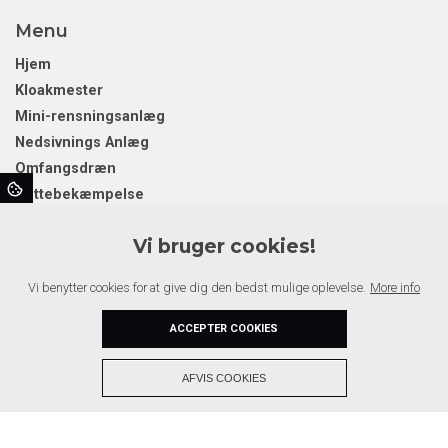
Menu
Hjem
Kloakmester
Mini-rensningsanlæg
Nedsivnings Anlæg
Omfangsdræn
Rottebekæmpelse
Separatkloakering
Vi bruger cookies!
Sokkel og fundament
Nyheder
Vi benytter cookies for at give dig den bedst mulige oplevelse.
More info
Galleri
Kontakt
ACCEPTER COOKIES
+
AFVIS COOKIES
Copyright © 2026 - Andersen Entreprise
, CVR 39739437