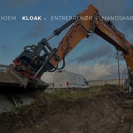
HJEM
KLOAK
ENTREPRENØR
MANDSKAB