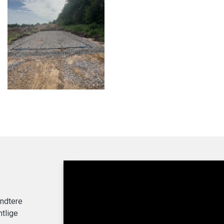
åndtere
ntlige