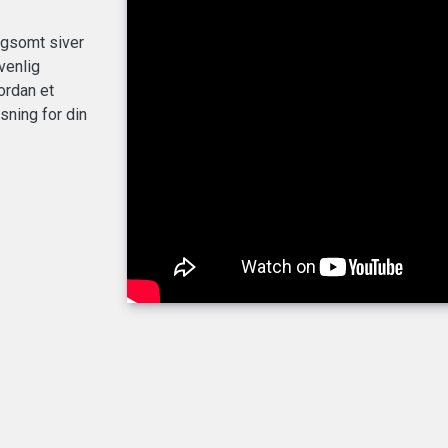
angsomt siver
venlig
ordan et
sning for din