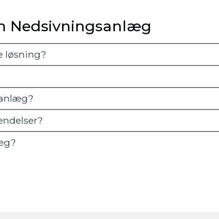
om Nedsivningsanlæg
e løsning?
gsanlæg?
endelser?
læg?