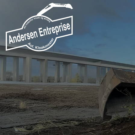
Gå
til
hovedindhold