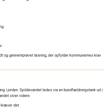
ng
er
redt og gennemprøvet løsning, der opfylder kommunernes krav
ing i jorden. Spildevandet ledes via en bundfældningstank ud i
andet siver videre.
 kræver det: