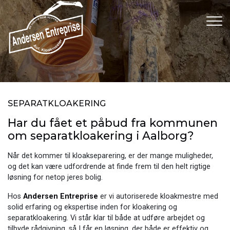
Gå
til
hovedindhold
SEPARATKLOAKERING
Har du fået et påbud fra kommunen
om separatkloakering i Aalborg?
Når det kommer til kloakseparering, er der mange muligheder,
og det kan være udfordrende at finde frem til den helt rigtige
løsning for netop jeres bolig.
Hos
Andersen Entreprise
er vi autoriserede kloakmestre med
solid erfaring og ekspertise inden for kloakering og
separatkloakering. Vi står klar til både at udføre arbejdet og
tilbyde rådgivning, så I får en løsning, der både er effektiv og