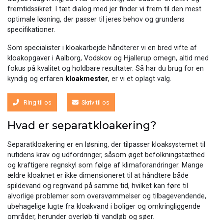
fremtidssikret. I tæt dialog med jer finder vi frem til den mest
optimale løsning, der passer til jeres behov og grundens
specifikationer.
Som specialister i kloakarbejde håndterer vi en bred vifte af
kloakopgaver i Aalborg, Vodskov og Hjallerup omegn, altid med
fokus på kvalitet og holdbare resultater. Så har du brug for en
kyndig og erfaren
kloakmester
, er vi et oplagt valg.
Ring til os
Skriv til os
Hvad er separatkloakering?
Separatkloakering er en løsning, der tilpasser kloaksystemet til
nutidens krav og udfordringer, såsom øget befolkningstæthed
og kraftigere regnskyl som følge af klimaforandringer. Mange
ældre kloaknet er ikke dimensioneret til at håndtere både
spildevand og regnvand på samme tid, hvilket kan føre til
alvorlige problemer som oversvømmelser og tilbagevendende,
ubehagelige lugte fra kloakvand i boliger og omkringliggende
områder, herunder overløb til vandløb og søer.