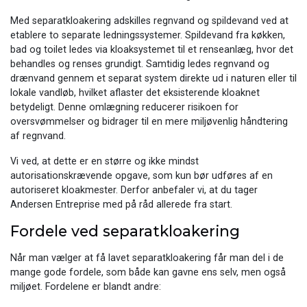
Med separatkloakering adskilles regnvand og spildevand ved at
etablere to separate ledningssystemer. Spildevand fra køkken,
bad og toilet ledes via kloaksystemet til et renseanlæg, hvor det
behandles og renses grundigt. Samtidig ledes regnvand og
drænvand gennem et separat system direkte ud i naturen eller til
lokale vandløb, hvilket aflaster det eksisterende kloaknet
betydeligt. Denne omlægning reducerer risikoen for
oversvømmelser og bidrager til en mere miljøvenlig håndtering
af regnvand.
Vi ved, at dette er en større og ikke mindst
autorisationskrævende opgave, som kun bør udføres af en
autoriseret kloakmester. Derfor anbefaler vi, at du tager
Andersen Entreprise med på råd allerede fra start.
Fordele ved separatkloakering
Når man vælger at få lavet separatkloakering får man del i de
mange gode fordele, som både kan gavne ens selv, men også
miljøet. Fordelene er blandt andre: