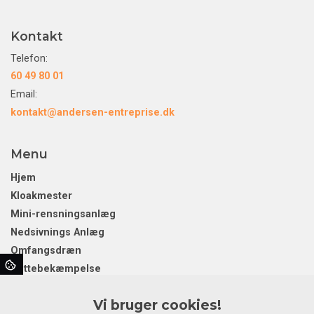
Kontakt
Telefon:
60 49 80 01
Email:
kontakt@andersen-entreprise.dk
Menu
Hjem
Kloakmester
Mini-rensningsanlæg
Nedsivnings Anlæg
Omfangsdræn
Rottebekæmpelse
Separatkloakering
Vi bruger cookies!
Sokkel og fundament